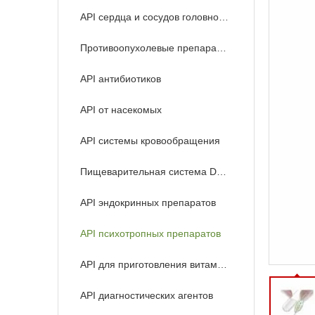
API сердца и сосудов головного мозга
Противоопухолевые препараты API
API антибиотиков
API от насекомых
API системы кровообращения
Пищеварительная система Drugs API
API эндокринных препаратов
API психотропных препаратов
API для приготовления витаминов
API диагностических агентов