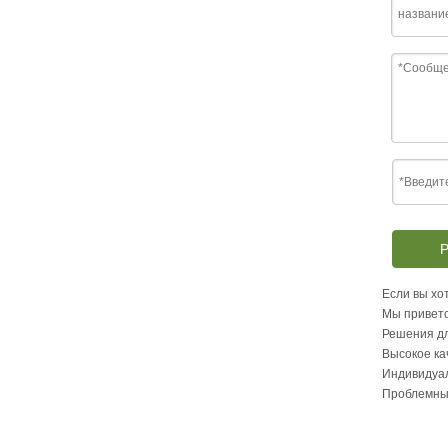
Р
Если вы хот
Мы приветс
Решения дл
Высокое ка
Индивидуа
Проблемны