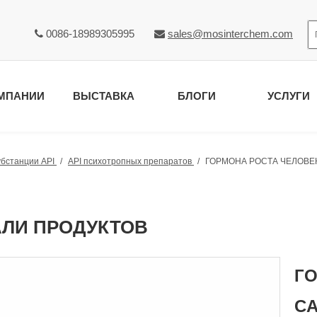
0086-18989305995
sales@mosinterchem.com


МПАНИИ
ВЫСТАВКА
БЛОГИ
УСЛУГИ
убстанции API
/
API психотропных препаратов
/
ГОРМОНА РОСТА ЧЕЛОВЕКА
АЛИ ПРОДУКТОВ
ГО
CA