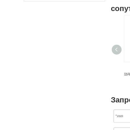
сопу
гид
Запр