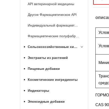
API ветеринарной медицины
Другое Фармацевтическое API
описа
Индивидуальный фармацевтический API
Услов
Фармацевтические полуфабрикаты
Услов
Сельскохозяйственные химикаты
Экстракты из растений
Мини
Пищевые добавки
Тран
Косметические ингредиенты
средс
Индикаторы
ГОРМО
Эпоксидные добавки
CAS 90