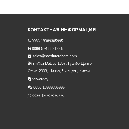
КОНТАКТНАЯ ИНФОРМАЦИЯ
0086-18989305995

0086-574-88212215

sales@mosinterchem.com

YinXianDaDao 1357, Гуанбо Центр

Офис 2003, Нинбо, Чжэцзян, Китай

forwardcy

0086-18989305995

0086-18989305995