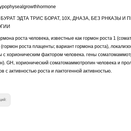
ypophysealgrowthhormone
 БУРАТ ЭДТА ТРИС БОРАТ, 10X, ДНАЗА, БЕЗ РНКАЗЫ И 
ОГИИ
рмона роста человека, известные как гормон роста 1 (сома
 (гормон роста плаценты; вариант гормона роста), локализ
ы с хорионическим фактором человека. гены соматомаммот
ен). GH, хорионический соматомаммотропин человека и про
в с активностью роста и лактогенной активностью.
щий: