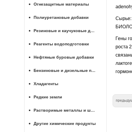
Огнезащитные материалы
adenoh
Полиуретановые добавки
Сырье:
БИОЛ
Резиновые и каучуковые добавки
Гены го
Реагенты водоподготовки
роста 2
связан
Нефтяные буровые добавки
лактог
Бензиновые и дизельные присадки
гормоно
Хладагенты
Редкие земли
предыду
Растворимые металлы и шары для МГРП
Другие химические продукты