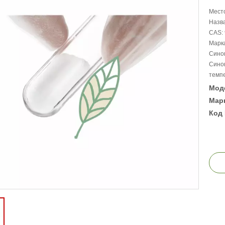
Место
Назв
CAS: 
Марк
Сино
Синон
темпе
Мод
Марк
Код 