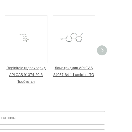
Ropinirole гидрохлорид
Ламотриджин API CAS
Леветирацетам A
API CAS 91374-20-8
84057-84-1 Lamictal LTG
102767-28-2 Ке
Требуется
Леветирацет