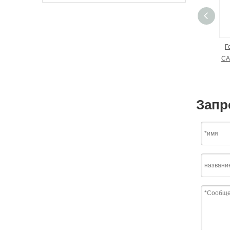
Г
CA
Запр