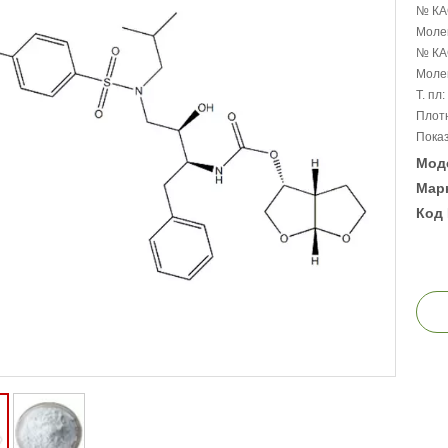
№ КА
Моле
№ КА
Молек
Т. пл
Плотн
Показ
Мод
Марк
Код 