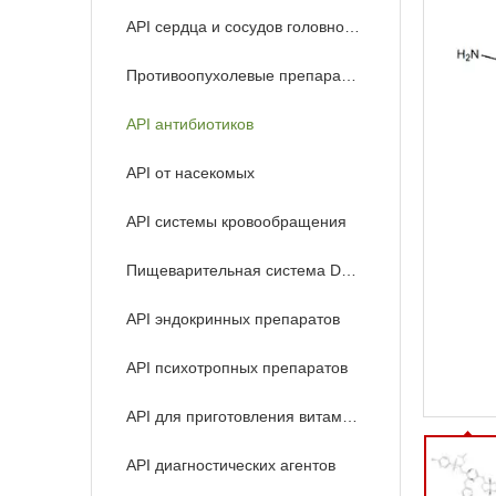
API сердца и сосудов головного мозга
Противоопухолевые препараты API
API антибиотиков
API от насекомых
API системы кровообращения
Пищеварительная система Drugs API
API эндокринных препаратов
API психотропных препаратов
API для приготовления витаминов
API диагностических агентов