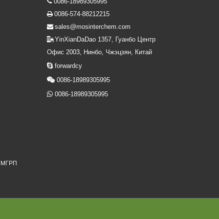
0086-18989305995

0086-574-88212215

sales@mosinterchem.com

YinXianDaDao 1357, Гуанбо Центр

Офис 2003, Нинбо, Чжэцзян, Китай

forwardcy

0086-18989305995

0086-18989305995
я МГРП