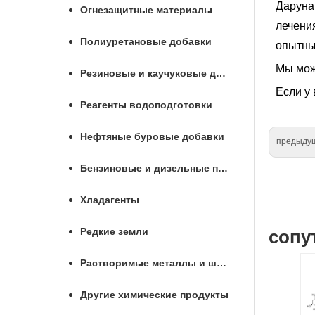
Даруна
Огнезащитные материалы
лечени
Полиуретановые добавки
опытны
Мы мож
Резиновые и каучуковые добавки
Если у 
Реагенты водоподготовки
Нефтяные буровые добавки
предыду
Бензиновые и дизельные присадки
Хладагенты
Редкие земли
сопу
Растворимые металлы и шары для МГРП
Другие химические продукты