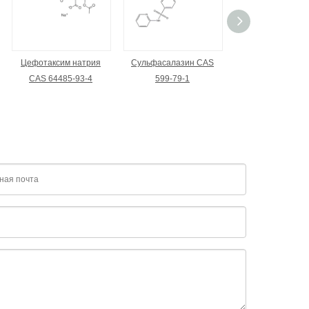
Цефотаксим натрия
Сульфасалазин CAS
Сульфат тобрам
CAS 64485-93-4
599-79-1
CAS 79645-27