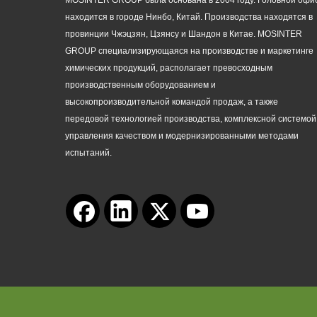
MOSINTER GROUP была основана в 2004 году. Головной офи
находится в городе Нинбо, Китай. Производства находятся в
провинции Чжэцзян, Цзянсу и Шандон в Китае. MOSINTER
GROUP специализирующаяся на производстве и маркетинге
химических продукций, располагает превосходным
производственным оборудованием и
высокопроизводительной командой продаж, а также
передовой технологией производства, комплексной системой
управления качеством и модернизированными методами
испытаний.