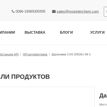
0086-18989305995
sales@mosinterchem.com


МПАНИИ
ВЫСТАВКА
БЛОГИ
УСЛУГИ
убстанции API
/
API антибиотиков
/
Дарунавир CAS 206361-99-1
АЛИ ПРОДУКТОВ
Да
Место