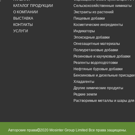
с
КАТАЛОГ ПРОДУКЦИИ
Сельскохозяйственные химикаты
О КОМПАНИИ
Экстракты из растений
ВЫСТАВКА
Пищевые добавки
КОНТАКТЫ
Косметические ингредиенты
УСЛУГИ
Индикаторы
Эпоксидные добавки
Огнезащитные материалы
Полиуретановые добавки
Резиновые и каучуковые добавки
Реагенты водоподготовки
Нефтяные буровые добавки
Бензиновые и дизельные присадки
Хладагенты
Другие химические продукты
Редкие земли
Растворимые металлы и шары дл
Авторские права
2020 Mosinter Group Limited Все права защищены.
