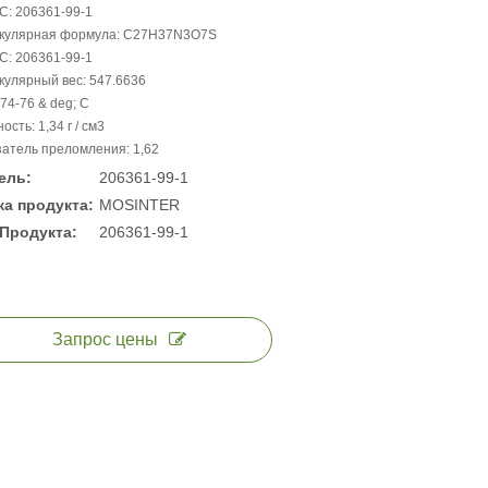
С: 206361-99-1
кулярная формула: C27H37N3O7S
С: 206361-99-1
улярный вес: 547.6636
: 74-76 & deg; С
ость: 1,34 г / см3
атель преломления: 1,62
ель:
206361-99-1
а продукта:
MOSINTER
Продукта:
206361-99-1
Запрос цены