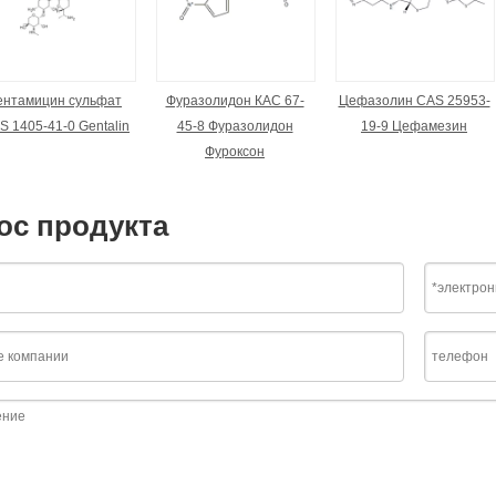
ентамицин сульфат
Фуразолидон КАС 67-
Цефазолин CAS 25953-
S 1405-41-0 Gentalin
45-8 Фуразолидон
19-9 Цефамезин
Фуроксон
ос продукта