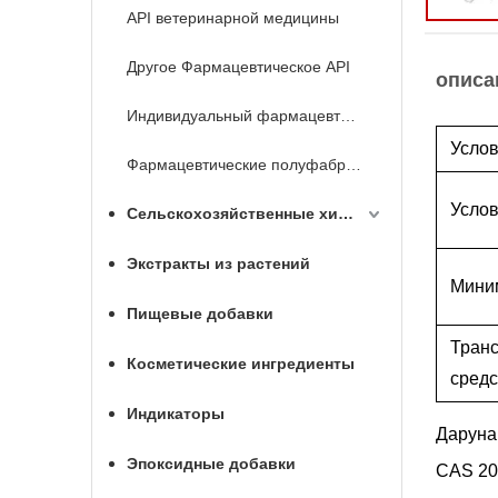
API ветеринарной медицины
Другое Фармацевтическое API
описа
Индивидуальный фармацевтический API
Услов
Фармацевтические полуфабрикаты
Услов
Сельскохозяйственные химикаты
Экстракты из растений
Мини
Пищевые добавки
Тран
Косметические ингредиенты
средс
Индикаторы
Даруна
Эпоксидные добавки
CAS 20