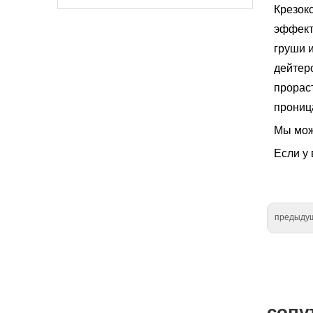
Крезок
эффект
груши 
дейтер
прорас
прониц
Мы мож
Если у 
предыду
сопу