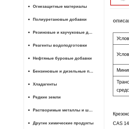
Огнезащитные материалы
Полиуретановые добавки
описа
Резиновые и каучуковые добавки
Услов
Реагенты водоподготовки
Услов
Нефтяные буровые добавки
Мини
Бензиновые и дизельные присадки
Тран
Хладагенты
средс
Редкие земли
Растворимые металлы и шары для МГРП
Крезок
Другие химические продукты
CAS 14