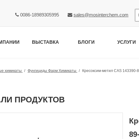
0086-18989305995
sales@mosinterchem.com


МПАНИИ
ВЫСТАВКА
БЛОГИ
УСЛУГИ
ые химикаты
/
Фунгициды Фарм Химикаты
/
Кресоксим-метил CAS 143390-8
АЛИ ПРОДУКТОВ
Кр
89