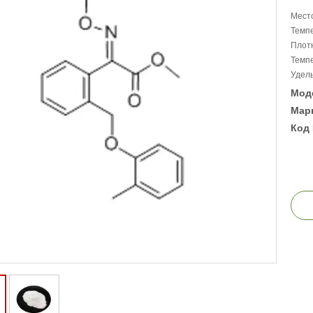
Место
Темпе
Плотн
Темпе
Удель
Мод
Марк
Код 