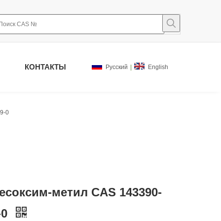
КОНТАКТЫ
Pусский
|
English
9-0
есоксим-метил CAS 143390-
-0