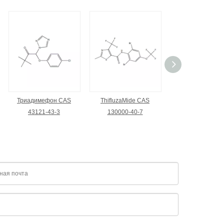
Триадимефон CAS
ThifluzaMide CAS
Тиабендазол 
43121-43-3
130000-40-7
98002-42-7