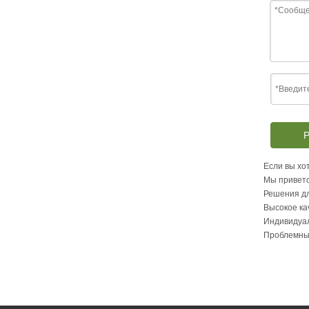
Р
Если вы хот
Мы приветс
Решения дл
Высокое ка
Индивидуа
Проблемны