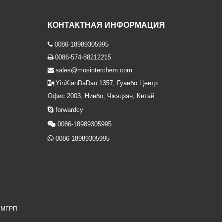
КОНТАКТНАЯ ИНФОРМАЦИЯ
0086-18989305995

0086-574-88212215

sales@mosinterchem.com

YinXianDaDao 1357, Гуанбо Центр

Офис 2003, Нинбо, Чжэцзян, Китай

forwardcy

0086-18989305995

0086-18989305995
я МГРП