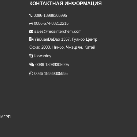
КОНТАКТНАЯ ИНФОРМАЦИЯ
0086-18989305995

0086-574-88212215

sales@mosinterchem.com

YinXianDaDao 1357, Гуанбо Центр

Офис 2003, Нинбо, Чжэцзян, Китай

forwardcy

0086-18989305995

0086-18989305995
я МГРП