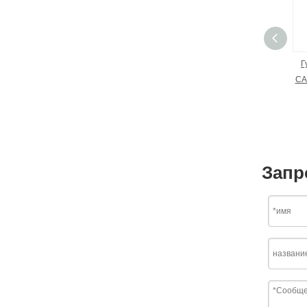
Г
CA
Запр