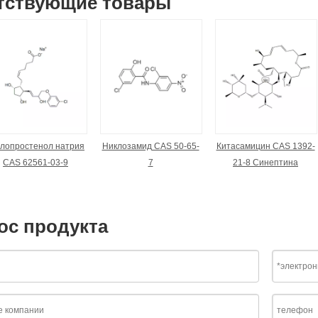
тствующие товары
Клопростенол натрия
Никлозамид CAS 50-65-
Китасамицин CAS 1392-
CAS 62561-03-9
7
21-8 Синептина
ос продукта