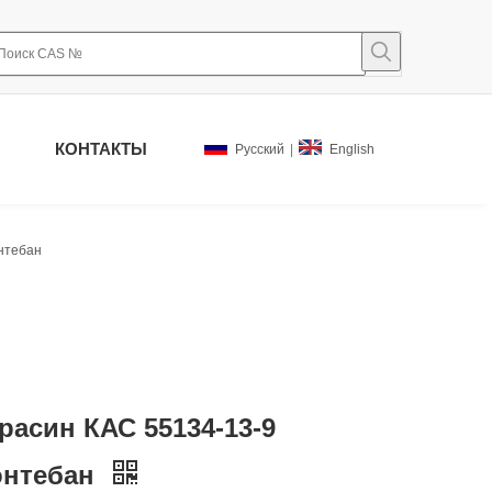
КОНТАКТЫ
Pусский
|
English
нтебан
расин КАС 55134-13-9
нтебан