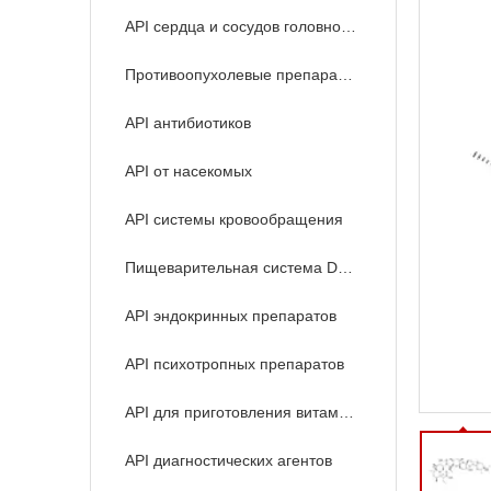
API сердца и сосудов головного мозга
Противоопухолевые препараты API
API антибиотиков
API от насекомых
API системы кровообращения
Пищеварительная система Drugs API
API эндокринных препаратов
API психотропных препаратов
API для приготовления витаминов
API диагностических агентов