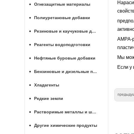
Нараси
Огнезащитные материалы
свойст
Полиуретановые добавки
предпо
активно
Резиновые и каучуковые добавки
AMPA-р
Реагенты водоподготовки
пластич
Мы мож
Нефтяные буровые добавки
Если у 
Бензиновые и дизельные присадки
Хладагенты
предыду
Редкие земли
Растворимые металлы и шары для МГРП
Другие химические продукты