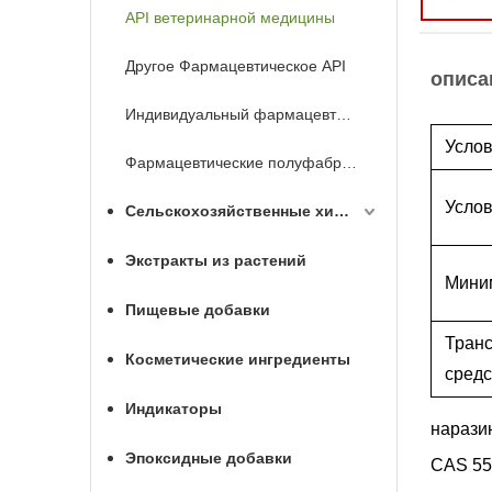
API ветеринарной медицины
Другое Фармацевтическое API
описа
Индивидуальный фармацевтический API
Услов
Фармацевтические полуфабрикаты
Услов
Сельскохозяйственные химикаты
Экстракты из растений
Мини
Пищевые добавки
Тран
Косметические ингредиенты
средс
Индикаторы
нарази
Эпоксидные добавки
CAS 55