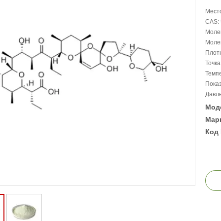
Место
CAS: 
Моле
Молек
Плотн
Точка
Темпе
Показ
Давле
Мод
Марк
Код 