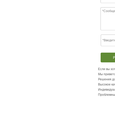
Р
Если вы хот
Мы приветс
Решения дл
Высокое ка
Индивидуа
Проблемны