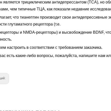
н является трициклическим антидепрессантом (ТСА), но о
вами, чем типичные ТЦА, как показали недавние исследова
лагает, что тианептин производит свои антидепрессивные
сти глутаматного рецептора (т.е.
ецепторы и NMDA-рецепторы) и высвобождение BDNF, что, 
ность.
ем настроить в соответствии с требованием заказчика.
вас есть какие-либо вопросы, пожалуйста, напишите нам ил
щий: