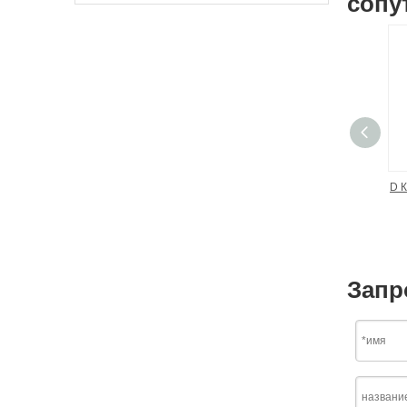
сопу
D 
Запр