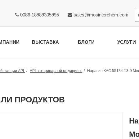
0086-18989305995
sales@mosinterchem.com


МПАНИИ
ВЫСТАВКА
БЛОГИ
УСЛУГИ
убстанции API
/
API ветеринарной медицины
/
Нарасин КАС 55134-13-9 Мо
АЛИ ПРОДУКТОВ
На
Мо