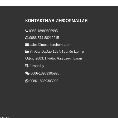
КОНТАКТНАЯ ИНФОРМАЦИЯ
0086-18989305995

0086-574-88212215

sales@mosinterchem.com

YinXianDaDao 1357, Гуанбо Центр

Офис 2003, Нинбо, Чжэцзян, Китай

forwardcy

0086-18989305995

0086-18989305995