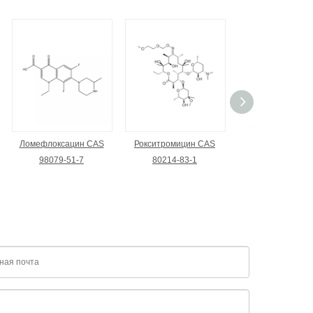
Ломефлоксацин CAS
Рокситромицин CAS
Кларитромицин
98079-51-7
80214-83-1
81103-11-9