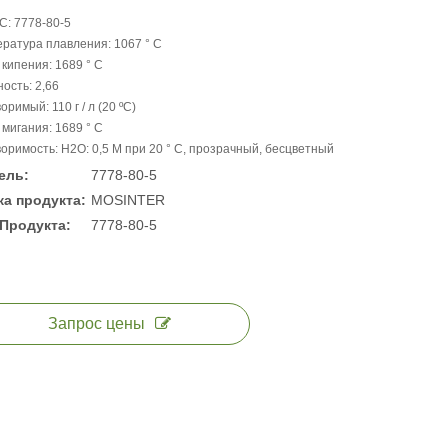
С: 7778-80-5
ратура плавления: 1067 ° C
 кипения: 1689 ° C
ость: 2,66
оримый: 110 г / л (20 ºC)
 мигания: 1689 ° C
оримость: H2O: 0,5 М при 20 ° C, прозрачный, бесцветный
ель:
7778-80-5
а продукта:
MOSINTER
Продукта:
7778-80-5
Запрос цены