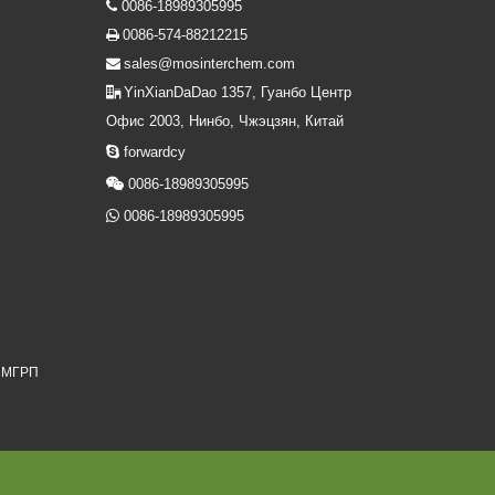
0086-18989305995

0086-574-88212215

sales@mosinterchem.com

YinXianDaDao 1357, Гуанбо Центр

Офис 2003, Нинбо, Чжэцзян, Китай

forwardcy

0086-18989305995

0086-18989305995
я МГРП