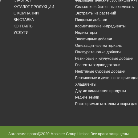
ГЛАВНАЯ
Фармацевтические субстанции API
с
КАТАЛОГ ПРОДУКЦИИ
Сельскохозяйственные химикаты
О КОМПАНИИ
Экстракты из растений
ВЫСТАВКА
Пищевые добавки
КОНТАКТЫ
Косметические ингредиенты
УСЛУГИ
Индикаторы
Эпоксидные добавки
Огнезащитные материалы
Полиуретановые добавки
Резиновые и каучуковые добавки
Реагенты водоподготовки
Нефтяные буровые добавки
Бензиновые и дизельные присадки
Хладагенты
Другие химические продукты
Редкие земли
Растворимые металлы и шары дл
Авторские права
2020 Mosinter Group Limited Все права защищены.
