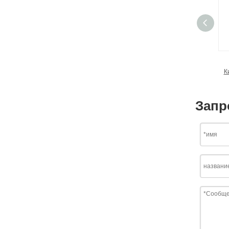
К
Запр