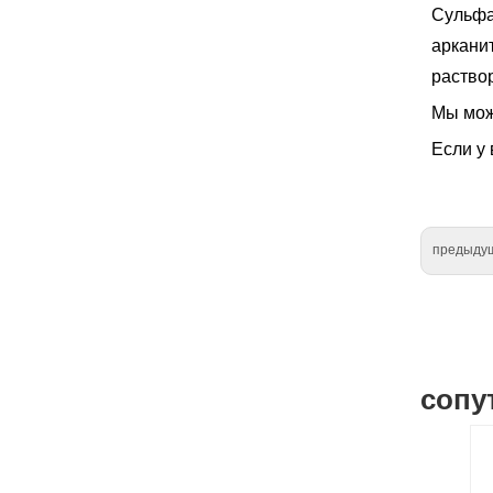
Сульфа
арканит
раствор
Мы мож
Если у 
предыду
сопу