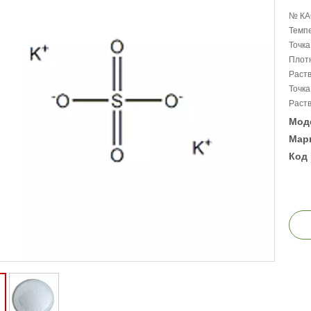
№ КА
Темпе
Точка
Плотн
Раств
Точка
Раств
Мод
Марк
Код 