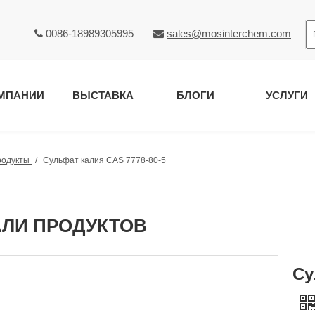
0086-18989305995
sales@mosinterchem.com


МПАНИИ
ВЫСТАВКА
БЛОГИ
УСЛУГИ
родукты
/
Сульфат калия CAS 7778-80-5
АЛИ ПРОДУКТОВ
Су