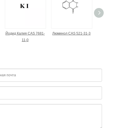
Йодид Калия CAS 7681-
Люминол CAS 521-31-3
Мордант Блю 13
11-0
1058-92-0