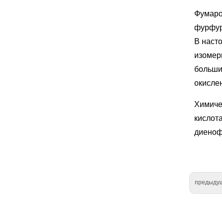
Фумаро
фурфур
В наст
изомер
больши
окисле
Химиче
кислот
диеноф
предыду