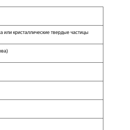
а или кристаллические твердые частицы
ова)