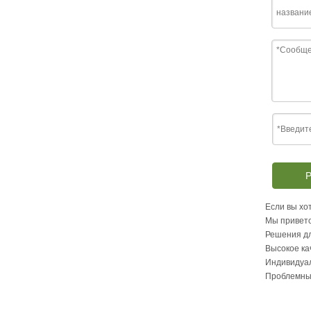
Р
Если вы хот
Мы приветс
Решения дл
Высокое ка
Индивидуа
Проблемны