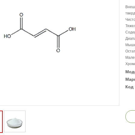
Внешн
твер
Чисто
Тяжел
Соде
Диапа
Мышья
Остат
Малеи
Хрома
Мод
Марк
Код 