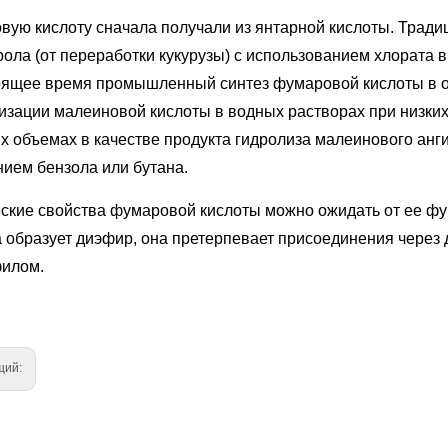
вую кислоту сначала получали из янтарной кислоты. Тради
ола (от переработки кукурузы) с использованием хлората в
оящее время промышленный синтез фумаровой кислоты в о
изации малеиновой кислоты в водных растворах при низких
х объемах в качестве продукта гидролиза малеинового анг
нием бензола или бутана.
ские свойства фумаровой кислоты можно ожидать от ее фу
а образует диэфир, она претерпевает присоединения через
илом.
щий: