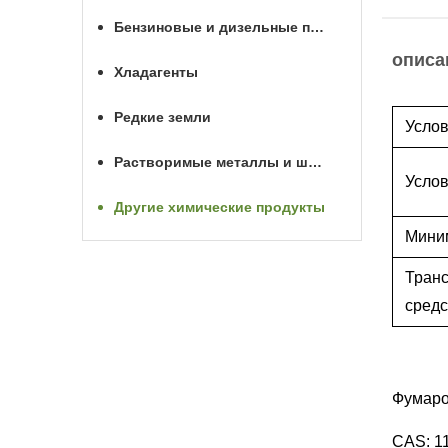
Бензиновые и дизельные присадки
описа
Хладагенты
Редкие земли
Услов
Растворимые металлы и шары для МГРП
Услов
Другие химические продукты
Мини
Тран
средс
Фумаро
CAS: 1