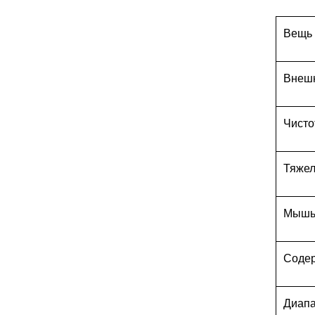
Вещь
Внеш
Чисто
Тяжел
Мышья
Соде
Диапа