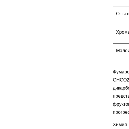
Остат
Хрома
Малеи
Фумаро
CHCO2H
дикарб
предста
фрукто
прогре
Химия