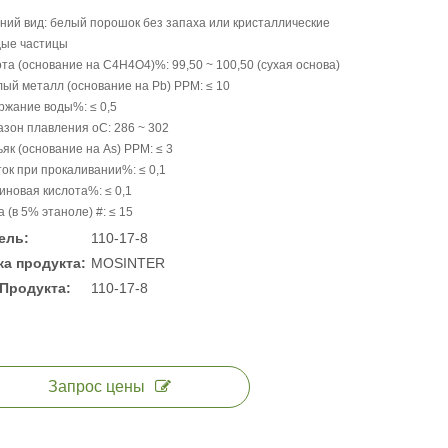
ий вид: белый порошок без запаха или кристаллические
дые частицы
та (основание на C4H4O4)%: 99,50 ~ 100,50 (сухая основа)
ый металл (основание на Pb) PPM: ≤ 10
ржание воды%: ≤ 0,5
зон плавления oC: 286 ~ 302
к (основание на As) PPM: ≤ 3
ок при прокаливании%: ≤ 0,1
новая кислота%: ≤ 0,1
 (в 5% этаноле) #: ≤ 15
ель:
110-17-8
а продукта:
MOSINTER
Продукта:
110-17-8
Запрос цены