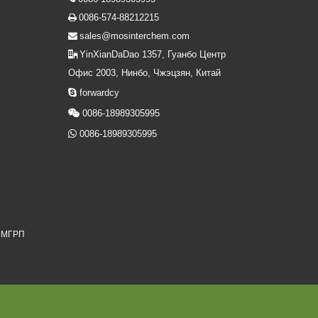
0086-574-88212215

sales@mosinterchem.com

YinXianDaDao 1357, Гуанбо Центр

Офис 2003, Нинбо, Чжэцзян, Китай

forwardcy

0086-18989305995

0086-18989305995
я МГРП