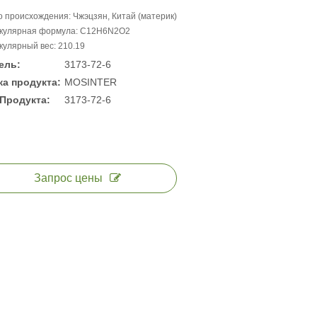
 происхождения: Чжэцзян, Китай (материк)
кулярная формула: C12H6N2O2
улярный вес: 210.19
ель:
3173-72-6
а продукта:
MOSINTER
Продукта:
3173-72-6
Запрос цены