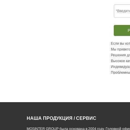
Р
Если вы хот
Мы приветс
Решения дл
Высокое ка
Индивидуа
Проблемны
НАША ПРОДУКЦИЯ / СЕРВИС
MOSINTER GROUP была основана в 2004 году. Головной офи