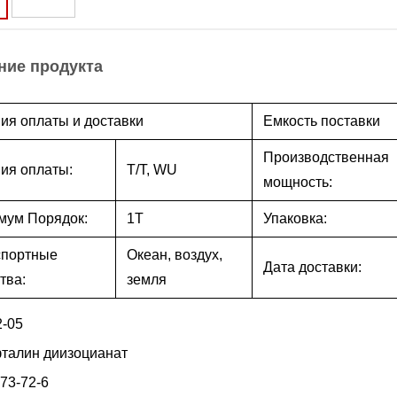
ние продукта
ия оплаты и доставки
Емкость поставки
Производственная
ия оплаты:
T/T, WU
мощность:
мум Порядок:
1T
Упаковка:
спортные
Океан, воздух,
Дата доставки:
тва:
земля
2-05
фталин диизоцианат
73-72-6