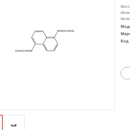
Место
Моле
Молек
Мод
Марк
Код 