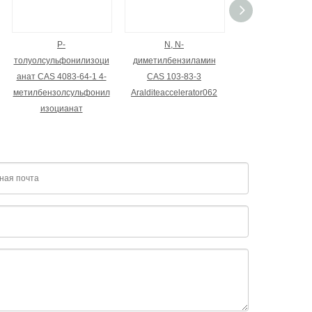
P-
N, N-
N-циклогексилди
толуолсульфонилизоци
диметилбензиламин
98-94-2 N, N
анат CAS 4083-64-1 4-
CAS 103-83-3
диметилциклогек
метилбензолсульфонил
Aralditeaccelerator062
н
изоцианат