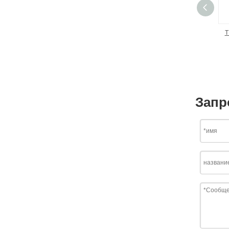
T
Запр