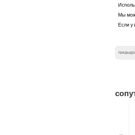
Исполь
Мы мож
Если у 
предыду
сопу