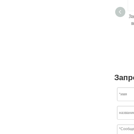
Тр
к
Запр