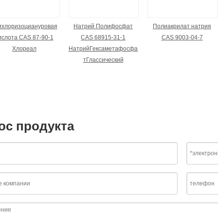
ихлоризоциануровая
Натрий Полифосфат
Полиакрилат натрия
ислота CAS 87-90-1
CAS 68915-31-1
CAS 9003-04-7
Хлореал
НатрийГексаметафосфа
тГлассический
ос продукта