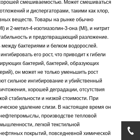
с хорошей смешиваемостью. Может смешиваться
тложений и диспергаторами, такими как хлор,
вных веществ. Товары на рынке обычно
) и 2-метил-4-изотиазолин-3-она (MI), и нитрит
стабильность и предотвращающий разложение.
 между бактериями и белком водорослей.
нгибировать его рост, что приводит к гибели
цирующих бактерий, бактерий, образующих
ерий), он может не только уменьшить рост
меют сильное ингибирование и убийственный
ичтожения, хорошей деградации, отсутствия
кой стабильности и низкой стоимости. При
ическое удаление слизи. В настоящее время он
 в нефтепромыслы, производстве тепловой
омышленности, легкой текстильной
онефтяных покрытий, повседневной химической