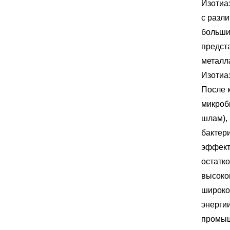
Изотиа
с разл
больши
предста
металл
Изотиа
После к
микроб
шлам), 
бактери
эффект
остатк
высоко
широко
энерги
промыш