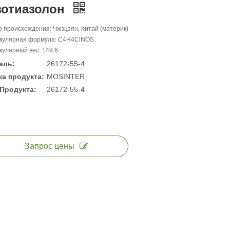
зотиазолон
 происхождения: Чжэцзян, Китай (материк)
кулярная формула: C4H4ClNOS
улярный вес: 149.6
ель:
26172-55-4
а продукта:
MOSINTER
Продукта:
26172-55-4
Запрос цены