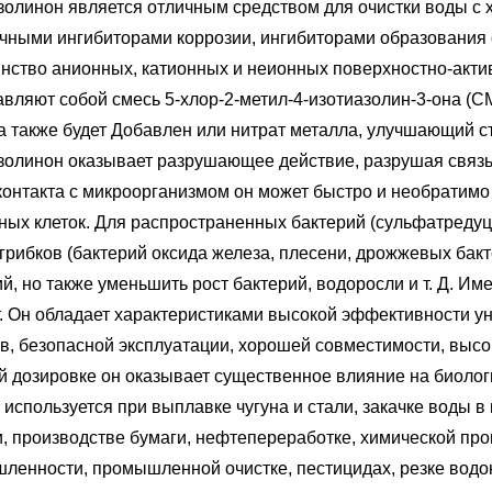
золинон является отличным средством для очистки воды 
ичными ингибиторами коррозии, ингибиторами образования о
нство анионных, катионных и неионных поверхностно-акти
вляют собой смесь 5-хлор-2-метил-4-изотиазолин-3-она (CMI
а также будет Добавлен или нитрат металла, улучшающий 
золинон оказывает разрушающее действие, разрушая связь
онтакта с микроорганизмом он может быстро и необратимо и
ных клеток. Для распространенных бактерий (сульфатреду
грибков (бактерий оксида железа, плесени, дрожжевых бакт
й, но также уменьшить рост бактерий, водоросли и т. Д. И
. Он обладает характеристиками высокой эффективности ун
ов, безопасной эксплуатации, хорошей совместимости, высо
й дозировке он оказывает существенное влияние на биолог
 используется при выплавке чугуна и стали, закачке воды
и, производстве бумаги, нефтепереработке, химической пр
ленности, промышленной очистке, пестицидах, резке вод