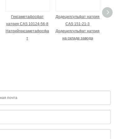
Гексаметафосфат
Додецилсульфат натрия
Перкарбонат на
натрия CAS 10124-56-8
CAS 151-21-3
CAS 15630-89
Натрийгексаметафосфа
Додецилсульфат натрия
Натрийумпероксо
т
на складе завода
нат