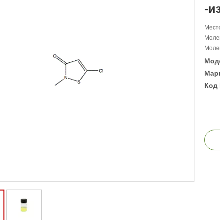
-и
Место
Моле
Молек
Мод
Марк
Код 