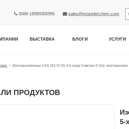
0086-18989305995
sales@mosinterchem.com


МПАНИИ
ВЫСТАВКА
БЛОГИ
УСЛУГИ
овки
/
Изотиазолиноны CAS 26172-55-4 5-хлор-2-метил-3 (2ч) -изотиазолон
АЛИ ПРОДУКТОВ
Из
5-