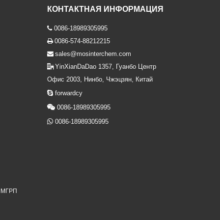
КОНТАКТНАЯ ИНФОРМАЦИЯ
0086-18989305995

0086-574-88212215

sales@mosinterchem.com

YinXianDaDao 1357, Гуанбо Центр

Офис 2003, Нинбо, Чжэцзян, Китай

forwardcy

0086-18989305995

0086-18989305995
я МГРП