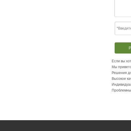
Р
Если вы хот
Мы приветс
Решения дл
Высокое ка
Индивидуа
Проблемны