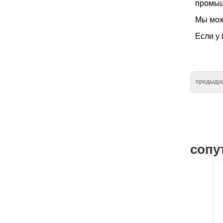
промыш
Мы мож
Если у 
предыду
сопу