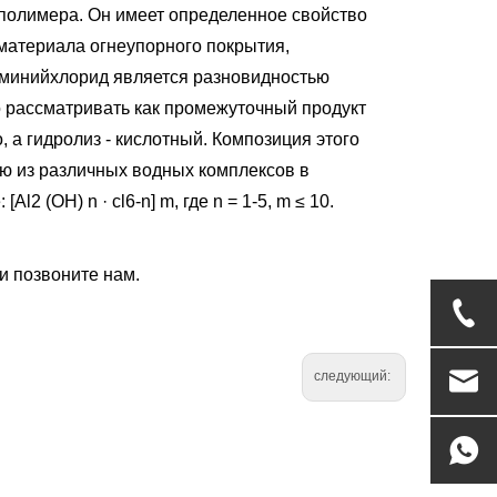
полимера. Он имеет определенное свойство
материала огнеупорного покрытия,
юминийхлорид является разновидностью
 рассматривать как промежуточный продукт
, а гидролиз - кислотный. Композиция этого
ю из различных водных комплексов в
 (OH) n · cl6-n] m, где n = 1-5, m ≤ 10.
и позвоните нам.
следующий: