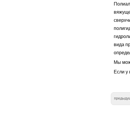
Полиал
вяжуще
сверхч
полиги
гидроли
вида п
определ
Мы мож
Если у 
предыду