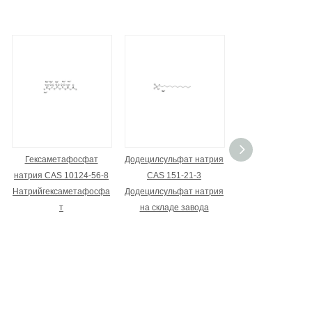
Гексаметафосфат
Додецилсульфат натрия
Перкарбонат на
натрия CAS 10124-56-8
CAS 151-21-3
CAS 15630-89
Натрийгексаметафосфа
Додецилсульфат натрия
Натрийумпероксо
т
на складе завода
нат