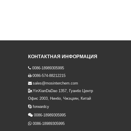
КОНТАКТНАЯ ИНФОРМАЦИЯ
0086-18989305995

0086-574-88212215

sales@mosinterchem.com

YinXianDaDao 1357, Гуанбо Центр

Офис 2003, Нинбо, Чжэцзян, Китай

forwardcy

0086-18989305995

0086-18989305995