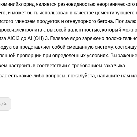
юминийхлорид является разновидностью неорганического 
го, и может быть использован в качестве цементирующего 
истого глинозем продуктов и огнеупорного бетона. Полиал
дроксиэлектролита с высокой валентностью, который можно
за AlCl3 до Al (OH) 3. Гелевое ядро заряжено положительно
родуктов представляет собой смешанную систему, состоящу
енной пропорции при определенных условиях. Выражение: [Al2
ем настроить в соответствии с требованием заказчика
вас есть какие-либо вопросы, пожалуйста, напишите нам ил
щий: