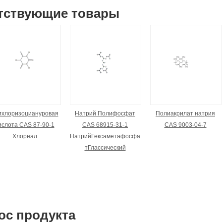
тствующие товары
ихлоризоциануровая
Натрий Полифосфат
Полиакрилат натрия
ислота CAS 87-90-1
CAS 68915-31-1
CAS 9003-04-7
Хлореал
НатрийГексаметафосфа
тГлассический
ос продукта