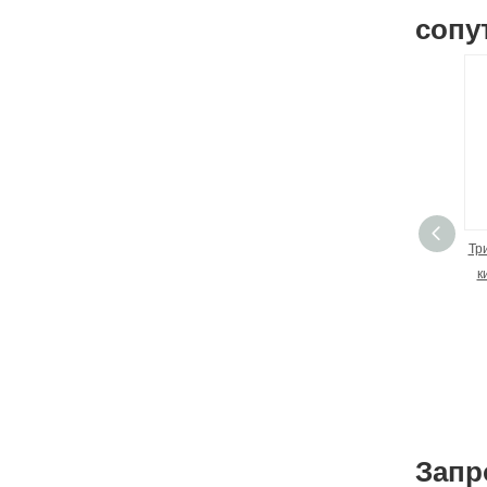
сопу
Тр
к
Запр