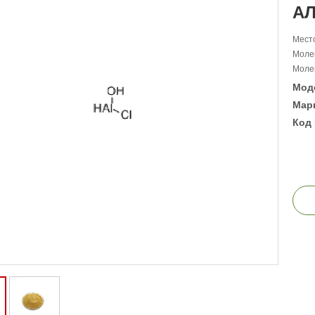
А
Место
Моле
Молек
Мод
Марк
Код 