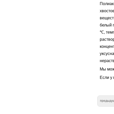
Полиак
хвосто
вещест
белый п
℃, тем
раство
концен
уксусна
нераст
Мы мож
Если у 
предыду