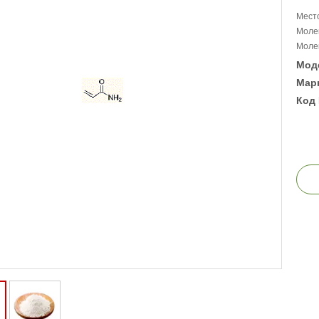
Место
Моле
Молек
Мод
Марк
Код 