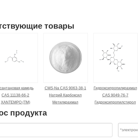
тствующие товары
сантановая камедь
CMS-Na CAS 9063-38-1
Гидроксипропилкрахмал
CAS 11138-66-2
Натрий Карбоксил
CAS 9049-76-7
XANTEMPO (TM)
Метилкрахмал
Гидроксипропилстирол
ос продукта