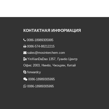
КОНТАКТНАЯ ИНФОРМАЦИЯ
0086-18989305995

0086-574-88212215

sales@mosinterchem.com

YinXianDaDao 1357, Гуанбо Центр

Офис 2003, Нинбо, Чжэцзян, Китай

forwardcy

0086-18989305995

0086-18989305995