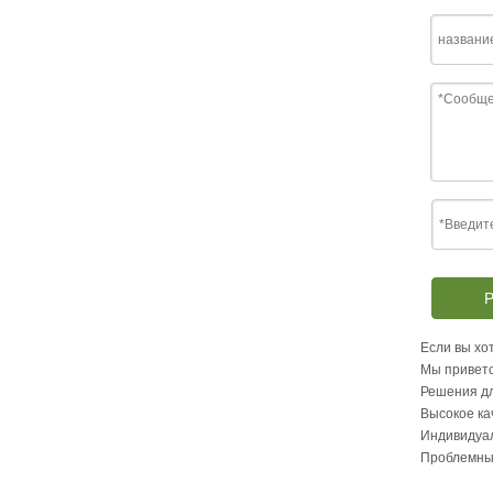
Р
Если вы хот
Мы приветс
Решения дл
Высокое ка
Индивидуа
Проблемны