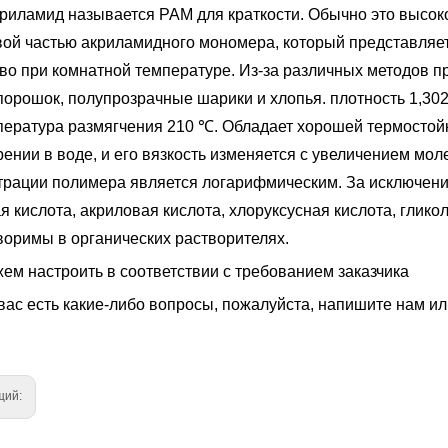
риламид называется PAM для краткости. Обычно это высок
вой частью акриламидного мономера, который представляет
во при комнатной температуре. Из-за различных методов п
орошок, полупрозрачные шарики и хлопья. плотность 1,302 
пература размягчения 210 ℃. Обладает хорошей термостойк
рении в воде, и его вязкость изменяется с увеличением мо
трации полимера является логарифмическим. За исключение
я кислота, акриловая кислота, хлоруксусная кислота, глик
воримы в органических растворителях.
ем настроить в соответствии с требованием заказчика
вас есть какие-либо вопросы, пожалуйста, напишите нам ил
щий: