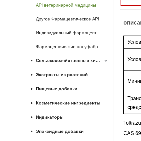
API ветеринарной медицины
Другое Фармацевтическое API
описа
Индивидуальный фармацевтический API
Услов
Фармацевтические полуфабрикаты
Услов
Сельскохозяйственные химикаты
Экстракты из растений
Мини
Пищевые добавки
Тран
Косметические ингредиенты
средс
Индикаторы
Toltrazu
Эпоксидные добавки
CAS 69