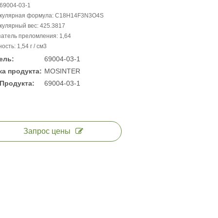
69004-03-1
кулярная формула: C18H14F3N3O4S
улярный вес: 425.3817
атель преломления: 1,64
ость: 1,54 г / см3
ель:
69004-03-1
а продукта:
MOSINTER
Продукта:
69004-03-1
Запрос цены