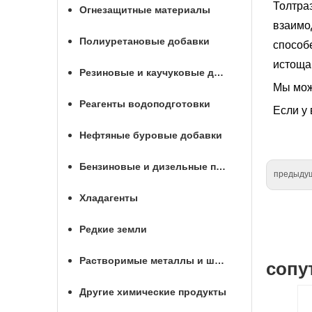
Толтра
Огнезащитные материалы
взаимод
Полиуретановые добавки
способ
истощаю
Резиновые и каучуковые добавки
Мы мож
Реагенты водоподготовки
Если у 
Нефтяные буровые добавки
Бензиновые и дизельные присадки
предыду
Хладагенты
Редкие земли
Растворимые металлы и шары для МГРП
сопу
Другие химические продукты