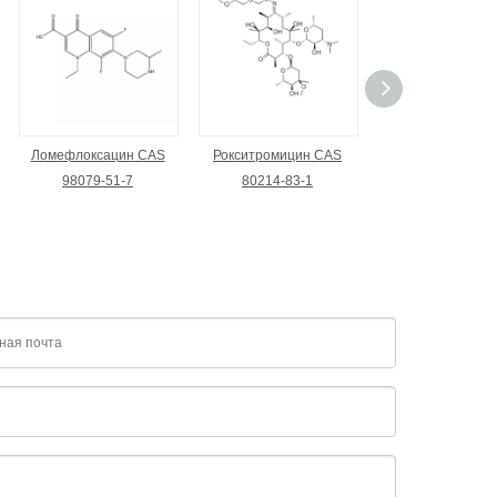
Ломефлоксацин CAS
Рокситромицин CAS
Кларитромицин
98079-51-7
80214-83-1
81103-11-9