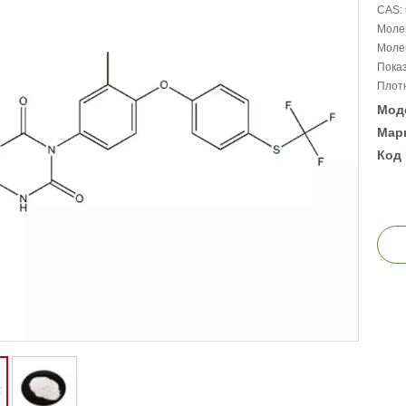
CAS: 
Моле
Молек
Показ
Плотн
Мод
Марк
Код 