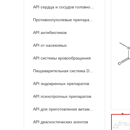
API сердца и сосудов головного мозга
Противоопухолевые препараты API
API антибиотиков
API от насекомых
API системы кровообращения
Пищеварительная система Drugs API
API эндокринных препаратов
API психотропных препаратов
API для приготовления витаминов
API диагностических агентов