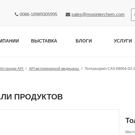
0086-18989305995
sales@mosinterchem.com


МПАНИИ
ВЫСТАВКА
БЛОГИ
УСЛУГИ
убстанции API
/
API ветеринарной медицины
/
Толтразурил CAS 69004-03-
АЛИ ПРОДУКТОВ
То
Место