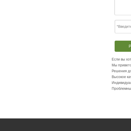
Р
Если вы хот
Мы приветс
Решения дл
Высокое ка
Индивидуа
Проблемны