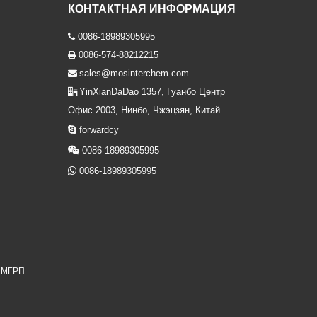
КОНТАКТНАЯ ИНФОРМАЦИЯ
0086-18989305995

0086-574-88212215

sales@mosinterchem.com

YinXianDaDao 1357, Гуанбо Центр

Офис 2003, Нинбо, Чжэцзян, Китай

forwardcy

0086-18989305995

0086-18989305995
я МГРП