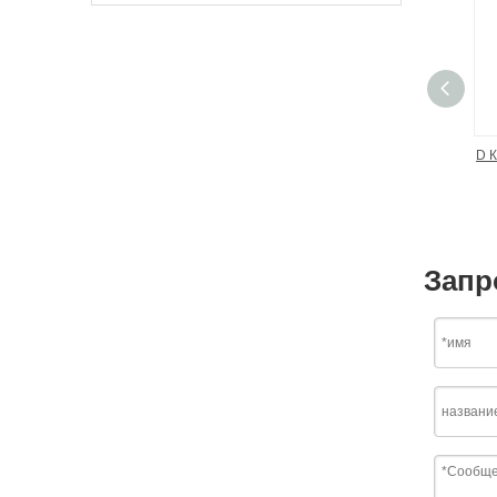
D 
Запр