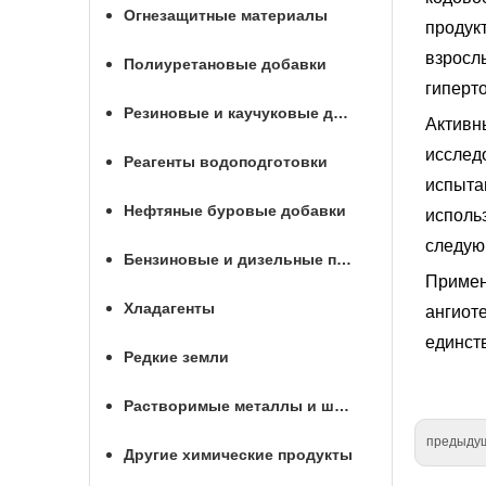
Огнезащитные материалы
продук
взросл
Полиуретановые добавки
гиперто
Резиновые и каучуковые добавки
Активн
исследо
Реагенты водоподготовки
испытан
Нефтяные буровые добавки
исполь
следую
Бензиновые и дизельные присадки
Примен
Хладагенты
ангиоте
единств
Редкие земли
Растворимые металлы и шары для МГРП
предыду
Другие химические продукты