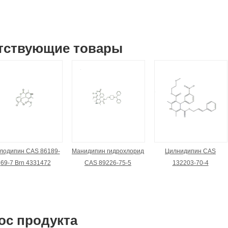
тствующие товары
лодипин CAS 86189-
Манидипин гидрохлорид
Цилнидипин CAS
69-7 Brn 4331472
CAS 89226-75-5
132203-70-4
ос продукта