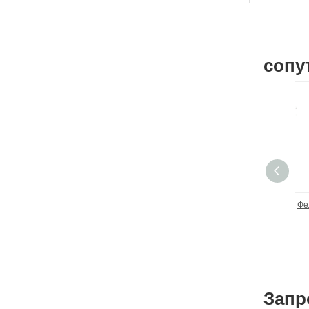
сопу
Фе
Запр