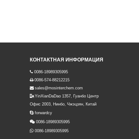
КОНТАКТНАЯ ИНФОРМАЦИЯ
0086-18989305995

0086-574-88212215

sales@mosinterchem.com

YinXianDaDao 1357, Гуанбо Центр

Офис 2003, Нинбо, Чжэцзян, Китай

forwardcy

0086-18989305995

0086-18989305995