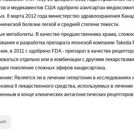
тов и медикаментов США одобрило азилсартан медоксомил 
ых. 8 марта 2012 года министерство здравоохранения Кана
нической болезни легкой и средней степени тяжести.
ые метаболиты. В качестве предшественника храма, сложног
вания и разработка препарата японской компании Takeda Ph
ия, в 2011 г. одобрено FDA - препарат в качестве рецептора
зоваться отдельно или в комбинации с другими лекарствами
щее поколение сложных эфиров кандесартана.
ение: Является ли в лечении гипертонии в исследованиях 
нзина II лекарственного средства, используемых в лечении
енным в конце клинических антагонистических рецепторов а
щий: