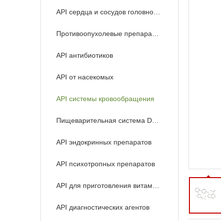
API сердца и сосудов головного мозга
Противоопухолевые препараты API
API антибиотиков
API от насекомых
API системы кровообращения
Пищеварительная система Drugs API
API эндокринных препаратов
API психотропных препаратов
API для приготовления витаминов
API диагностических агентов