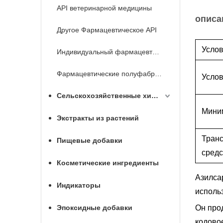
API ветеринарной медицины
описа
Другое Фармацевтическое API
Услов
Индивидуальный фармацевтический API
Фармацевтические полуфабрикаты
Услов
Сельскохозяйственные химикаты
Мини
Экстракты из растений
Тран
Пищевые добавки
средс
Косметические ингредиенты
Азилсар
Индикаторы
исполь
Эпоксидные добавки
Он про
кодово