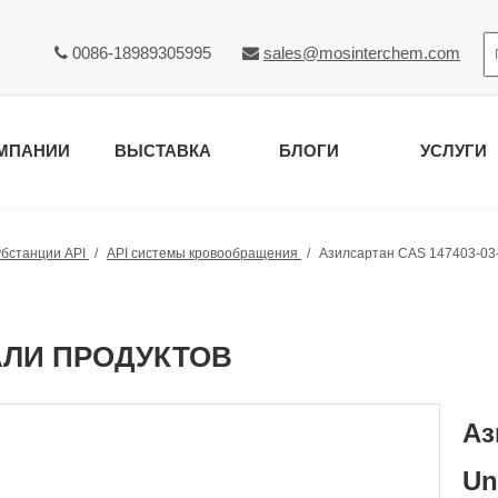
0086-18989305995
sales@mosinterchem.com


МПАНИИ
ВЫСТАВКА
БЛОГИ
УСЛУГИ
убстанции API
/
API системы кровообращения
/
Азилсартан CAS 147403-03-
АЛИ ПРОДУКТОВ
Аз
Un