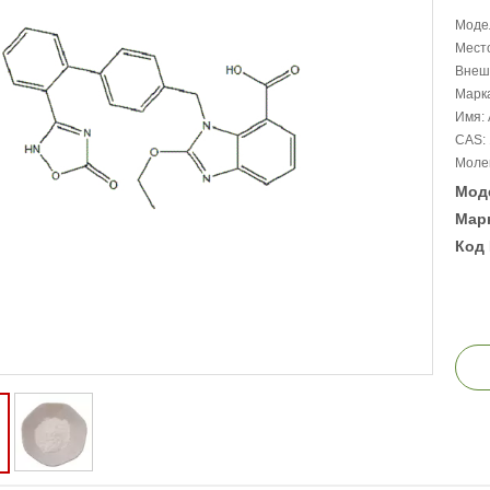
Моде
Место
Внеш
Марк
Имя: 
CAS: 
Молек
Мод
Марк
Код 