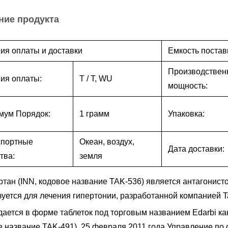
ние продукта
ия оплаты и доставки
Емкость постав
Производствен
ия оплаты:
T / T, WU
мощность:
мум Порядок:
1 грамм
Упаковка:
спортные
Океан, воздух,
Дата доставки:
тва:
земля
тан (INN, кодовое название TAK-536) является антагонисто
зуется для лечения гипертонии, разработанной компанией T
дается в форме таблеток под торговым названием Edarbi ка
е название TAK-491). 25 февраля 2011 года Управление по