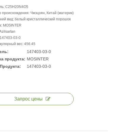
ль: C25H20N4O5
 происхождения: Чжэцзян, Китай (материк)
ний вид: белый кристаллический порошок
а: MOSINTER
Azilsartan
147403-03-0
улярный вес: 456.45
ель:
147403-03-0
а продукта:
MOSINTER
Продукта:
147403-03-0
Запрос цены