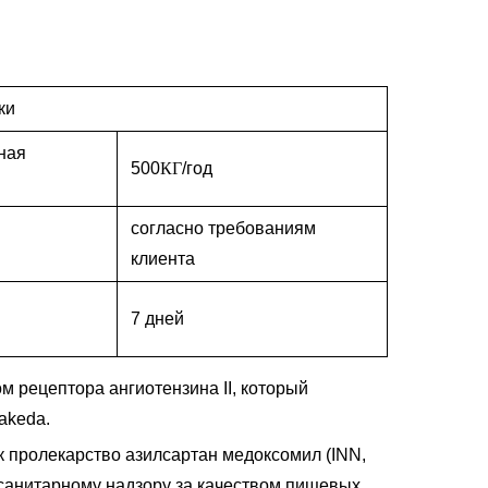
ки
ная
500
КГ
/год
согласно требованиям
клиента
7 дней
м рецептора ангиотензина II, который
akeda.
к пролекарство азилсартан медоксомил (INN,
 санитарному надзору за качеством пищевых