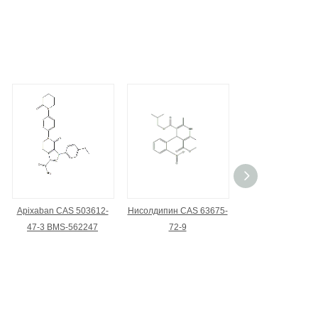
Apixaban CAS 503612-
Нисолдипин CAS 63675-
Гуаноксан сульфа
47-3 BMS-562247
72-9
5714-04-5